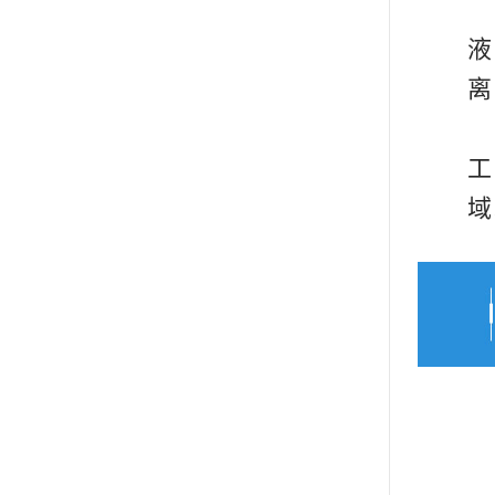
液
离
工
域