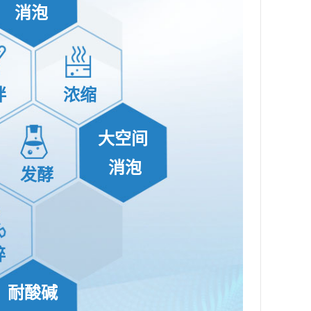
消泡
拌
浓缩
大空间
消泡
发酵
碎
耐酸碱