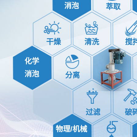
消泡
萃取
干燥
清洗
搅
化学
消泡
分离
过滤
破
物理/机械