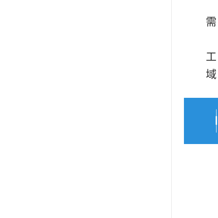
需
工
域