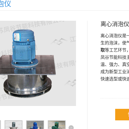
泡仪
离心消泡
离心消泡仪是
生的泡沫，使
取
等工艺环节
凤谷节能科技
温、强力、真
成为新型工业
快速选型或快
>