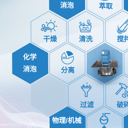
消泡
萃取
干燥
清洗
搅
化学
消泡
分离
过滤
破
物理/机械