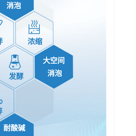
消泡
拌
浓缩
大空间
消泡
发酵
碎
耐酸碱