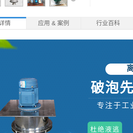
详情
应用 & 案例
行业百科
破泡先
专注于工
杜绝液逃