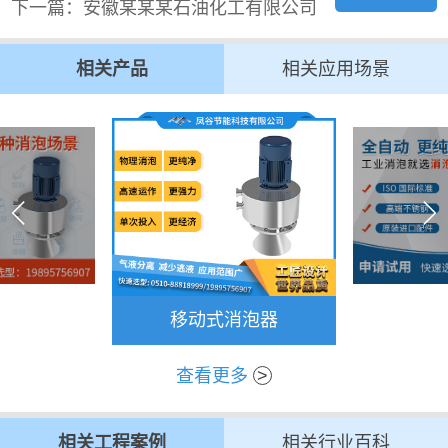
下一篇：安徽某某某石油化工有限公司
相关产品
相关应用场景
移动式消泡器
查看更多
>
查看更多
>
相关工程案例
相关行业百科