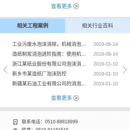
查看更多
>
查看更多
>
相关工程案例
相关行业百科
工业污废水泡沫消除，机械消泡器太给力...
2019-06-14
造纸制浆消泡进阶指南：使用机械消泡器...
2019-06-14
浙江某纸业股份有限公司泡沫消除与抑制...
2019-01-10
石油化工领域
新乡市某造纸厂泡沫防控
2019-01-10
新疆某石油工业有限公司的消泡抑泡
2019-01-10
查看更多
>
液压支架浓缩液用消泡器的性能要求及应...
2021-05-07
查看更多
>
包装纸生产中湿部消泡与现场效果评价
2021-04-30
联系电话：0510-88818999
电镀泡沫如何消除？试一试物理消泡方法...
2021-04-29
传真：0510-81181515