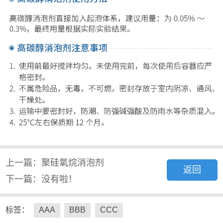
免费获取设计方案
行业百科
相关应用场景
上一篇：聚硅氧烷消泡剂
返回
下一篇：没有啦！
液压支架浓缩液用消泡器的性能要...
液压支架是综合机械化采煤的重要组成单
元，它的稳定运行对综采工作面的生产效
标签：
AAA
BBB
CCC
率、安全...
2018-12-17