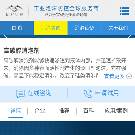

首 页
消泡装置
消泡设备
关于我们
高碳醇消泡剂
高碳醇消泡剂能够快速渗透到液体内部，并迅速扩散开
来，消除因多种表面活性剂产生的顽固型泡沫，它在强
碱、高温下能稳定消泡，改变了硅类消泡剂残留硅斑的缺
查看更多
点，在油墨、造纸涂布，化工，污水处理、中高温喷淋清
洗工业等领域，消抑泡持久。
在线咨询
申请试用
详情
企业
推荐
百科
应用/案例